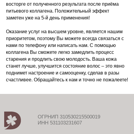
восторге от полученного результата после приёма
О коллагене
питьевого коллагена. Положительный эффект
Доставка
заметен уже на 5-й день применения!
Ответы на вопросы
Купить оптом
Оказание услуг на высшем уровне, является нашим
приоритетом, поэтому Вы можете всегда связаться с
Обратный звонок
нами по телефону или написать нам. С помощью
Контакты
коллагена Вы сможете легко замедлить процесс
Декларация соответствия
старения и продлить свою молодость. Ваша кожа
станет лучше, улучшится состояние волос – это явно
поднимет настроение и самооценку, сделав в разы
счастливее. Обращайтесь к нам и точно не пожалеете!
+7 800 201 72 88
hello@smartcollagen.ru
Информация, размещенная на этом сайте, является
общеобразовательной. Перед употреблением рекомендуем
проконсультироваться с врачом.
Политика конфиденциальности