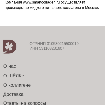
ОГРНИП 310530215500019
Компания www.smartcollagen.ru осуществляет
ИНН 531103231607
производство жидкого питьевого коллагена в Москве.
О нас
О ШЁЛКе
О коллагене
Доставка
Ответы на вопросы
Купить оптом
Обратный звонок
Контакты
Декларация соответствия
+7 800 201 72 88
hello@smartcollagen.ru