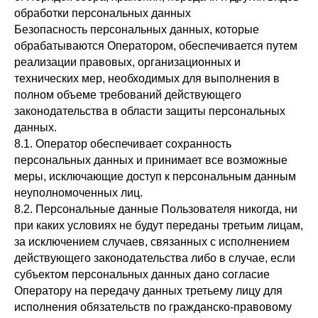
обработки персональных данных
Безопасность персональных данных, которые
обрабатываются Оператором, обеспечивается путем
ОГРНИП 310530215500019
реализации правовых, организационных и
ИНН 531103231607
технических мер, необходимых для выполнения в
полном объеме требований действующего
О нас
законодательства в области защиты персональных
О ШЁЛКе
данных.
8.1. Оператор обеспечивает сохранность
О коллагене
персональных данных и принимает все возможные
Доставка
меры, исключающие доступ к персональным данным
Ответы на вопросы
неуполномоченных лиц.
Купить оптом
8.2. Персональные данные Пользователя никогда, ни
Обратный звонок
при каких условиях не будут переданы третьим лицам,
за исключением случаев, связанных с исполнением
Контакты
действующего законодательства либо в случае, если
Декларация соответствия
субъектом персональных данных дано согласие
Оператору на передачу данных третьему лицу для
исполнения обязательств по гражданско-правовому