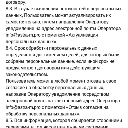
договору.
+7 800 201 72 88
8.3. В случае выявления неточностей в персональных
hello@smartcollagen.ru
данных, Пользователь может актуализировать их
самостоятельно, путем направления Оператору
Информация, размещенная на этом сайте, является
уведомление на адрес электронной почты Оператора
общеобразовательной. Перед употреблением рекомендуем
info@astra-m.pro с пометкой «Актуализация
проконсультироваться с врачом.
персональных данных».
8.4. Срок обработки персональных данных
Политика конфиденциальности
определяется достижением целей, для которых были
Фотографии взяты
собраны персональные данные, если иной срок не
предусмотрен договором или действующим
законодательством.
Пользователь может в любой момент отозвать свое
согласие на обработку персональных данных,
направив Оператору уведомление посредством
электронной почты на электронный адрес Оператора
info@astra-m.pro с пометкой «Отзыв согласия на
обработку персональных данных».
8.5. Вся информация, которая собирается сторонними
сервисами, в том числе платежными системами,